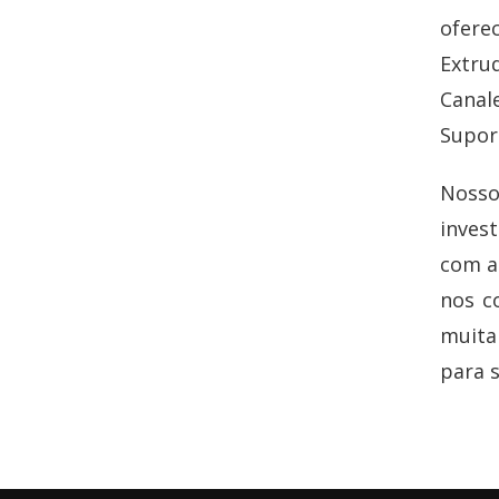
ofere
Extru
Canal
Suport
Noss
inves
com al
nos c
muita
para s