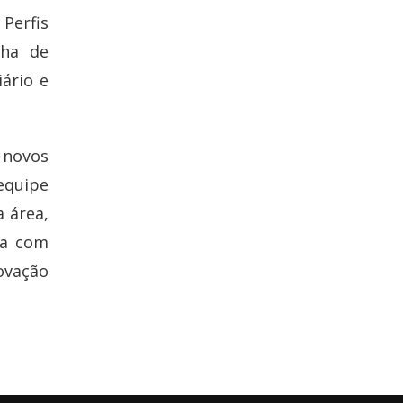
Perfis
nha de
ário e
novos
equipe
a área,
sa com
ovação