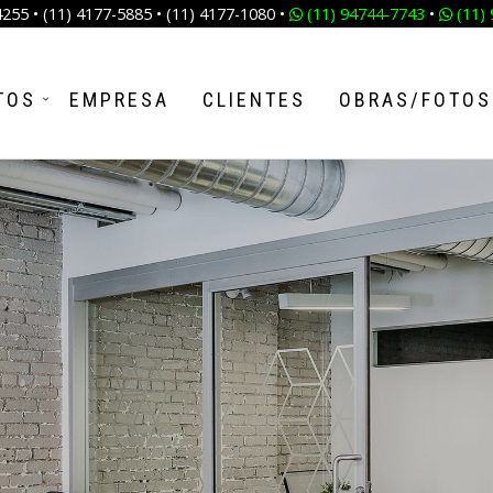
4255 • (11) 4177-5885 • (11) 4177-1080 •
(11) 94744-7743
•
(11) 
TOS
EMPRESA
CLIENTES
OBRAS/FOTOS