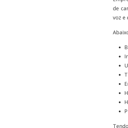
de ca
voz e 
Abaix
B
I
U
T
E
H
H
P
Tendo